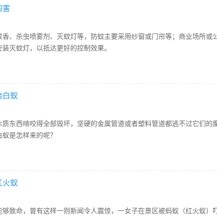
四害
蚊香、杀虫喷雾剂、灭蚊灯等，防蚊主要采用纱窗或门帘等；商业场所或
安装灭蚊灯，以抵达更好的控制效果。
治白蚁
木质东西啃咬得全部毁坏，坚硬的金属管道或者塑料管道都逃不过它们的
白蚁是怎样来的呢？
红火蚁
能够致命，曾有这样一则新闻令人震惊，一女子在景区被蚂蚁（红火蚁）