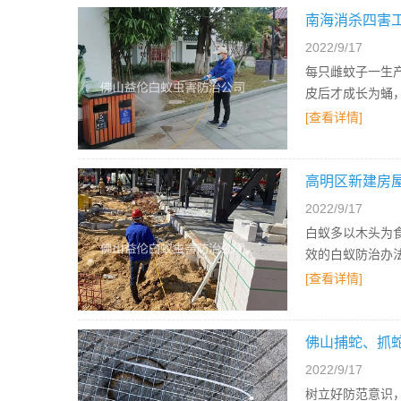
南海消杀四害
2022/9/17
每只雌蚊子一生产
皮后才成长为蛹
[查看详情]
高明区新建房
2022/9/17
白蚁多以木头为
效的白蚁防治办
[查看详情]
佛山捕蛇、抓
2022/9/17
树立好防范意识