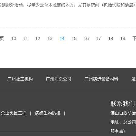
民到野外活动，尽量少去草木茂盛的地方，尤其是夜间（包括傍晚和清晨
页
10
11
12
13
14
15
16
17
18
19
广州社工机构
广州消杀公司
广州铸造设备材料
进
联系我们
杀虫灭鼠工程
病媒生物防控
佛山白蚁防
地址：总公
服务点）