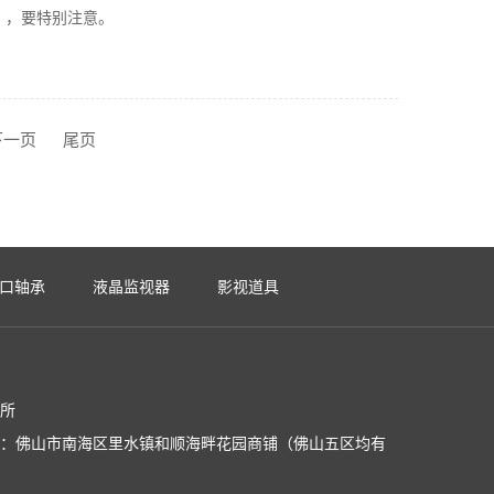
），要特别注意。
下一页
尾页
口轴承
液晶监视器
影视道具
治所
司：佛山市南海区里水镇和顺海畔花园商铺（佛山五区均有