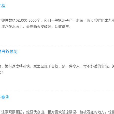
工程
卵总数约为1000-3000个，它们一般把卵子产于水面，两天后孵化成为
，漂浮在水面上，最终蛹表皮破裂，幼蚊诞生。
屋白蚁预防
食，繁衍速度特别快，家里呈现了白蚁，是一件令人非常不舒适的事情。关
法？
蛇案例
，注意观察预防，蛇昼伏夜出，相对喜欢阴凉潮湿、植被茂盛的地方，惊