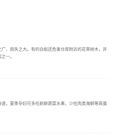
之广、损失之大。有的白蚁还危害仓库附近的花草树木，并
因之一。
味道，夏季孕妇可多吃新鲜蔬菜水果，少吃肉类海鲜等高蛋