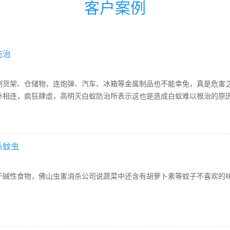
客户案例
防治
制货架、仓储物，连炮弹、汽车、冰箱等金属制品也不能幸免，真是危害
外相连，疯狂肆虐，高明灭白蚁防治所表示这也是造成白蚁难以根治的原
杀蚊虫
于碱性食物，佛山虫害消杀公司说蔬菜中还含有胡萝卜素等蚊子不喜欢的