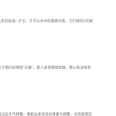
水生的幼虫--孑孓。孑孓以水中的藻类为食，它们经历4次脱
于他们的侵扰“示威”，家人会觉得很苦恼，那么有没有有
蛰过后天气转暖，毒蛇出来活动也将更为频繁，尤其是雨后