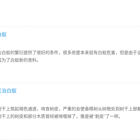
白蚁
为白蚁的繁衍提供了很好的条件，很多房屋本来就有白蚁危害，但是由于
成为了白蚁新的食料。
灭治白蚁
树干上筑起褐色通道，啃食树皮，严重的会使香樟树从树根处到树干上部
树干上的树皮和部分木质曾经被啃噬掉了，像是被“剥皮”了一样。