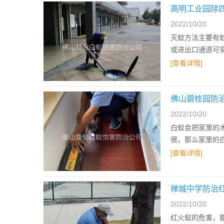
高明工业园除
2022/10/20
灭蚊方法主要有
或进出口通道可
[查看详情]
佛山碧桂园防
2022/10/20
白蚁会把家里的
很，那么家里的
[查看详情]
禅城中学防治
2022/10/20
红火蚁的危害，