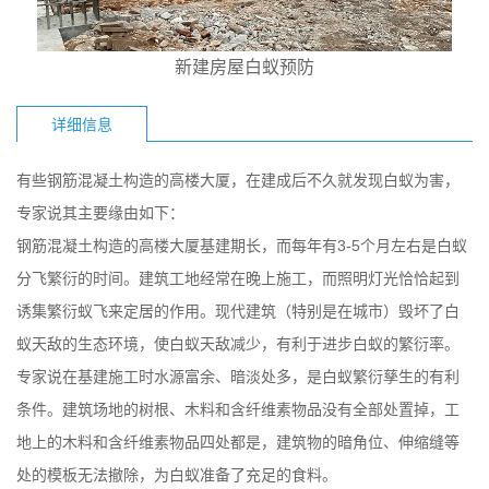
新建房屋白蚁预防
详细信息
有些钢筋混凝土构造的高楼大厦，在建成后不久就发现白蚁为害，
专家说其主要缘由如下：
钢筋混凝土构造的高楼大厦基建期长，而每年有3-5个月左右是白蚁
分飞繁衍的时间。建筑工地经常在晚上施工，而照明灯光恰恰起到
诱集繁衍蚁飞来定居的作用。现代建筑（特别是在城市）毁坏了白
蚁天敌的生态环境，使白蚁天敌减少，有利于进步白蚁的繁衍率。
专家说在基建施工时水源富余、暗淡处多，是白蚁繁衍孳生的有利
条件。建筑场地的树根、木料和含纤维素物品没有全部处置掉，工
地上的木料和含纤维素物品四处都是，建筑物的暗角位、伸缩缝等
处的模板无法撤除，为白蚁准备了充足的食料。