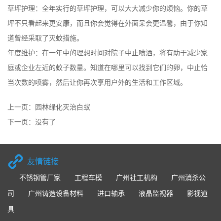
草坪护理：全年实行的草坪护理，可以大大减少你的烦恼。你的草
坪不只看起来更安康，而且你会觉得在外面呆会更温馨，由于你知
道曾经采取了灭蚊措施。
年度维护：在一年中的理想时间对院子中止喷洒，将有助于减少家
庭或企业左近的蚊子数量。知道在哪里可以找到它们的卵，中止恰
当次数的喷雾，然后让你再次享用户外的生活和工作区域。
上一页：
园林绿化灭治白蚁
下一页：没有了
友情链接
不锈钢管厂家
工程车模
广州社工机构
广州消杀公
司
广州铸造设备材料
进口轴承
液晶监视器
影视道
具