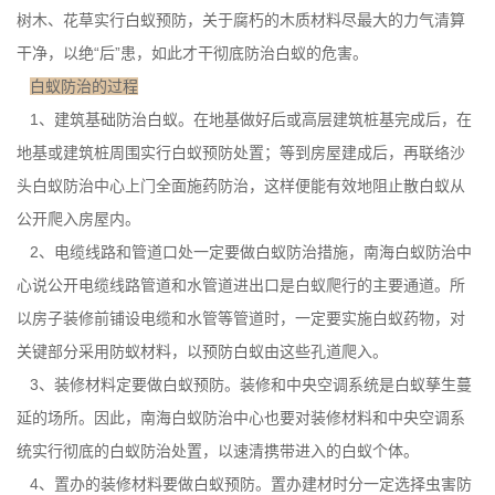
树木、花草实行白蚁预防，关于腐朽的木质材料尽最大的力气清算
干净，以绝“后”患，如此才干彻底防治白蚁的危害。
白蚁防治的过程
1、建筑基础防治白蚁。在地基做好后或高层建筑桩基完成后，在
地基或建筑桩周围实行白蚁预防处置；等到房屋建成后，再联络沙
头白蚁防治中心上门全面施药防治，这样便能有效地阻止散白蚁从
公开爬入房屋内。
2、电缆线路和管道口处一定要做白蚁防治措施，南海白蚁防治中
心说
公开电缆
线路管道和水管道进出口是白蚁爬行的主要通道。所
以房子装修前铺设电缆和水管等管道时，一定要实施白蚁药物，对
关键部分采用防蚁材料，以预防白蚁由这些孔道爬入。
3、装修材料定要做白蚁预防。装修和中央空调系统是白蚁孳生蔓
延的场所。因此，南海白蚁防治中心也要对装修
材料
和中央空调系
统实行彻底的白蚁防治处置，以速清携带进入的白蚁个体。
4、置办的装修材料要做白蚁预防。置办建材时分一定选择虫害防