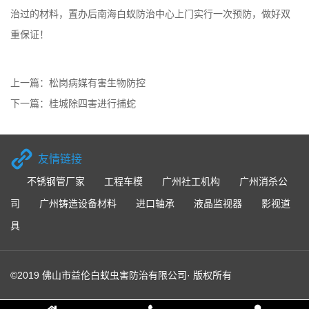
治过的材料，置办后南海白蚁防治中心上门实行一次预防，做好双
重保证！
上一篇：
松岗病媒有害生物防控
下一篇：
桂城除四害进行捕蛇
友情链接
不锈钢管厂家
工程车模
广州社工机构
广州消杀公
司
广州铸造设备材料
进口轴承
液晶监视器
影视道
具
©2019 佛山市益伦白蚁虫害防治有限公司· 版权所有