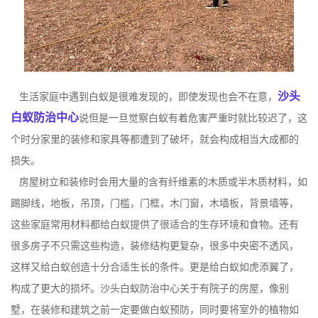
沙头
生活家庭中遇到白蚁是很难发现的，即使发现也会不在意，
白蚁防治中心
说但是一旦觉察白蚁有着危害严重时就比较迟了，这
个时分家里的装修和家具等都遭到了破坏，就会构成相当大成都的
损失。
房屋树立和装修时会用大量的含有纤维素的木质或半木质材料，如
踢脚线，地板，吊顶，门槛，门框，木门窗，木墙板，背景墙等，
这些家庭常用材料都给白蚁提供了很适合的生存环境和食物。还有
很多房子不只需这些构造，装修结构更复杂，很多中央密不透风，
这样又给白蚁创造十分合适生长的条件。更是给白蚁如虎添翼了，
构成了更大的损坏。沙头白蚁防治中心关于有院子的房屋，像别
墅，在装修和建筑之前一定要做
白蚁预防
，同时要将室外的植物如